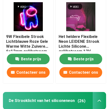
9W Flexibele Strook
Het heldere Flexibele
Lichtblauwe Roze Gele
Neon LEIDENE Strook
Warme Witte Zuivere
Lichte Silicone
6x12mm gelijkstroom
gelijkstroom 12V
12V van het
maakt Decoratief
Beste prijs
Beste prijs
siliconeneon
waterdicht
Contacteer ons
Contacteer ons
Thuis
Producten
De Strooklicht van het siliconeneon
(26)
Videos