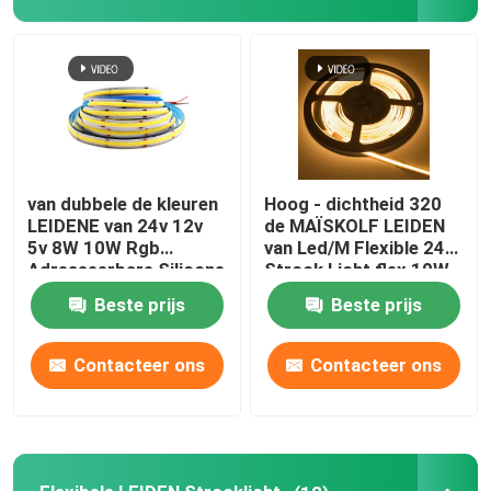
licht van de neon het flexibele strook
De Strooklicht van het siliconeneon
geleid maïskolflicht
van dubbele de kleuren
Hoog - dichtheid 320
LEIDENE van 24v 12v
de MAÏSKOLF LEIDEN
5v 8W 10W Rgb
van Led/M Flexible 24V
Flexibele LEIDEN Strooklicht
Adresseerbare Silicone
Strook Licht flex 10W
MAÏSKOLF het Lichte
warm wit
Beste prijs
Beste prijs
Rgbcw Rgbw
Horizon Lineair Licht
Contacteer ons
Contacteer ons
Onder Kabinets LEIDEN Strooklicht
LEIDEN Juwelenlicht