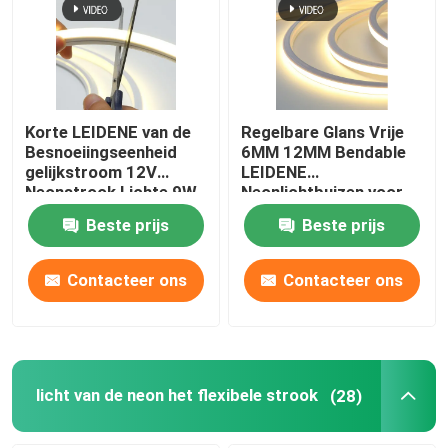
Korte LEIDENE van de
Regelbare Glans Vrije
Besnoeiingseenheid
6MM 12MM Bendable
gelijkstroom 12V
LEIDENE
Neonstrook Lichte 9W
Neonlichtbuizen voor
6X12MM Zuivere
Binnenhuisarchitectuur
Beste prijs
Beste prijs
Silicone Flexibele
LEIDENE Neonlichten
Contacteer ons
Contacteer ons
licht van de neon het flexibele strook
(28)