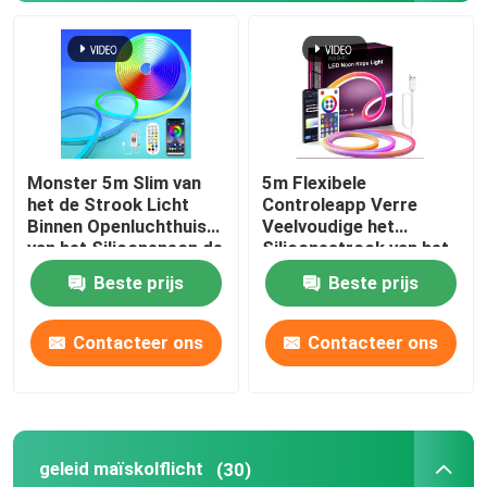
Over ons
Fabrieksreis
Monster 5m Slim van
5m Flexibele
Kwaliteitscontrole
het de Strook Licht
Controleapp Verre
Binnen Openluchthuis
Veelvoudige het
van het Siliconeneon de
Siliconestrook van het
Contacteer ons
Bardecor 12V
Wijzen RGB Neon
Beste prijs
Beste prijs
nieuws
Contacteer ons
Contacteer ons
Vraag een offerte aan
geleid maïskolflicht
(30)
Van de LEIDENE het Licht Neonstrook