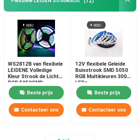
Flexibele LEIDEN Strooklicht
(12)
Van de LEIDENE het licht muurwasmachine
Onder Planken LEIDENE Verlichting
LEIDEN Spoor Licht Spoor
WS2812B van flexibele
12V flexibele Geleide
LEIDENE Volledige
Buisstrook SMD 5050
geleid aluminiumprofiel
Kleur Strook de Lichte
RGB Multikleuren 300
RGB 5050SMD
LEDs
Individuele
Beste prijs
Beste prijs
geleid lineair het hangen licht
Adresseerbare 16.4FT
60Pixels/M 300Pixels
Zwarte PCB
Contacteer ons
Contacteer ons
Het Acrylcomité van LGP
LEIDENE Ondergrondse Lamp