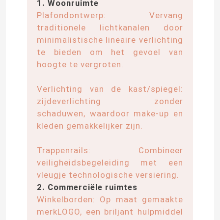
1. Woonruimte
Plafondontwerp: Vervang
licht van de neon het flexibele strook
traditionele lichtkanalen door
minimalistische lineaire verlichting
te bieden om het gevoel van
De Strooklicht van het siliconeneon
hoogte te vergroten.
geleid maïskolflicht
Verlichting van de kast/spiegel:
zijdeverlichting zonder
schaduwen, waardoor make-up en
Flexibele LEIDEN Strooklicht
kleden gemakkelijker zijn.
Horizon Lineair Licht
Trappenrails: Combineer
veiligheidsbegeleiding met een
vleugje technologische versiering.
Onder Kabinets LEIDEN Strooklicht
2. Commerciële ruimtes
Winkelborden: Op maat gemaakte
merkLOGO, een briljant hulpmiddel
LEIDEN Juwelenlicht