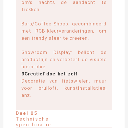
om's nachts de aandacht te
trekken.
Van de LEIDENE het licht muurwasmachine
Bars/Coffee Shops: gecombineerd
met RGB-kleurveranderingen, om
Onder Planken LEIDENE Verlichting
een trendy sfeer te creëren.
LEIDEN Spoor Licht Spoor
Showroom Display: belicht de
productlijn en verbetert de visuele
hiërarchie.
geleid aluminiumprofiel
3Creatief doe-het-zelf
Decoratie van fietswielen, muur
geleid lineair het hangen licht
voor bruiloft, kunstinstallaties,
enz.
Het Acrylcomité van LGP
Deel 05
Technische
LEIDENE Ondergrondse Lamp
specificatie