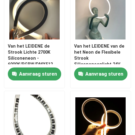
Van het LEIDENE de
Van het LEIDENE van de
Strook Lichte 2700K
het Neon de Flexibele
Siliconeneon -
Strook
6000K/RGBW/DMX512
Siliconeneonlicht 24V
24V 1010 Neonlicht 1212
IP67 Lichte Warme Witte
Aanvraag sturen
Aanvraag sturen
16116
Kleur