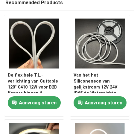
Recommended Products
De flexibele T.L.-
Van het het
verlichting van Cuttable
Siliconeneon van
120° 0410 12W voor B2B-
gelijkstroom 12V 24V
Kopers binnen &
IP65 de Waterdichte
openlucht
temperatuur van de de
Aanvraag sturen
Aanvraag sturen
Strook Lichte Dubbele
kleur