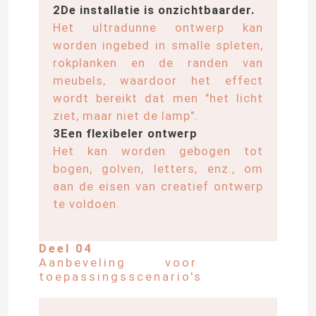
2De installatie is onzichtbaarder.
Het ultradunne ontwerp kan
Over ons
worden ingebed in smalle spleten,
rokplanken en de randen van
meubels, waardoor het effect
Fabrieksreis
wordt bereikt dat men "het licht
ziet, maar niet de lamp".
Kwaliteitscontrole
3Een flexibeler ontwerp
Het kan worden gebogen tot
bogen, golven, letters, enz., om
Contacteer ons
aan de eisen van creatief ontwerp
te voldoen.
nieuws
Deel 04
Aanbeveling voor
Vraag een offerte aan
toepassingsscenario's
Van de LEIDENE het Licht Neonstrook