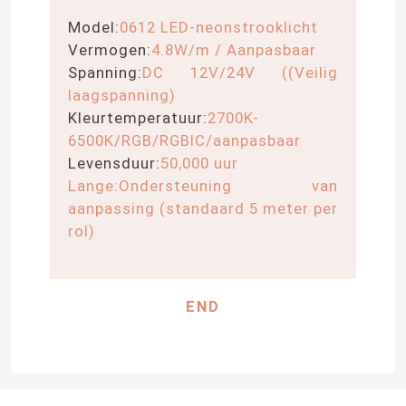
Model:
0612 LED-neonstrooklicht
LEIDENE Modulevoeding
Vermogen:
4.8W/m / Aanpasbaar
Spanning:
DC 12V/24V ((Veilig
laagspanning)
LEIDENE Sensortoebehoren
Kleurtemperatuur:
2700K-
6500K/RGB/RGBIC/aanpasbaar
LED-neonstrooklamp buiten
Levensduur:
50,000 uur
Lange:
Ondersteuning van
aanpassing (standaard 5 meter per
rol)
END