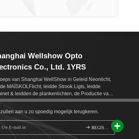
hanghai Wellshow Opto
ectronics Co., Ltd. 1YRS
oeps van Shanghai WellShow in Geleid Neonlicht,
dde MAÏSKOLFlicht, leidde Strook Ligts, leidde
inet & leidden de plankenlichten, de Productie van
de Lichtenuitvoer van de Muurwasmachine.
 zullen aan u zo spoedig mogelijk terugkeren.
REGISTREREN