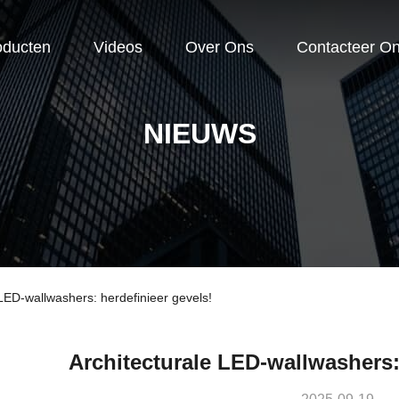
oducten
Videos
Over Ons
Contacteer O
NIEUWS
 LED-wallwashers: herdefinieer gevels!
Architecturale LED-wallwashers: