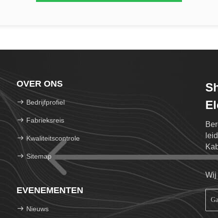
OVER ONS
S
Bedrijfprofiel
El
Fabrieksreis
Ber
lei
Kwaliteitscontrole
Kab
Sitemap
de 
Wij
EVENEMENTEN
Nieuws