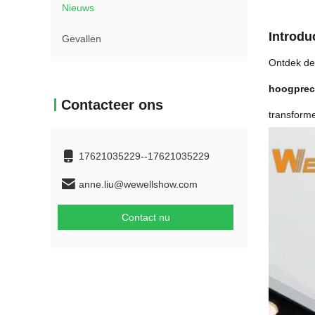
Nieuws
Introduc
Gevallen
Ontdek de 
hoogpreci
Contacteer ons
transforme
17621035229--17621035229
anne.liu@wewellshow.com
Contact nu