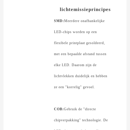
lichtemissieprincipes
Over ons
SMD:
Meerdere onafhankelijke
LED-chips worden op een
Fabrieksreis
flexibele printplaat gesoldeerd,
Kwaliteitscontrole
met een bepaalde afstand tussen
elke LED. Daarom zijn de
Contacteer ons
lichtvlekken duidelijk en hebben
ze een "korrelig" gevoel.
nieuws
Vraag een offerte aan
COB:
Gebruik de "directe
chipverpakking" technologie. De
Van de LEIDENE het Licht Neonstrook