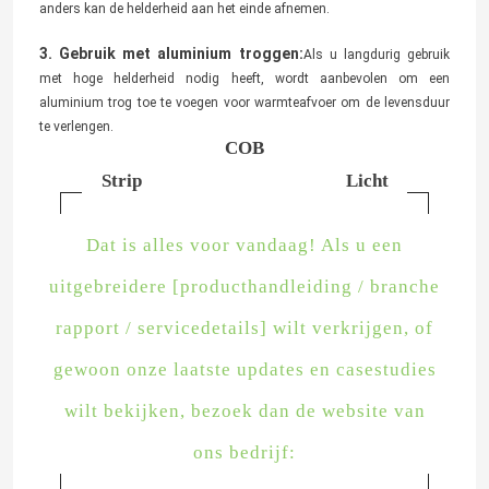
objecten nauwkeurig reproduceren en zijn geschikt voor plaatsen met
hoge kleureisen, zoals kunstgalerijen, kledingwinkels en make-
upruimtes.
3. Flexibel en buigbaar, met flexibele installatie
De COB-lichtstrips zijn gemaakt met een hoge dichtheid verpakking,
maar ze blijven flexibel en kunnen gemakkelijk worden bevestigd aan
gebogen muren, ronde meubels en andere complexe structuren, die
voldoen aan de behoeften van creatieve verlichting.
4. Lage warmteontwikkeling, langere levensduur
Door de optimalisatie van de warmteafvoerstructuur door de COB-
technologie, is de temperatuur van de lichtstrips tijdens het gebruik
lager en kan hun levensduur meer dan 50.000 uur bedragen, wat ver
boven die van gewone LED-lichtstrips ligt.
5. Ondersteuning van intelligente dimmen
De meeste COB-lichtstrips zijn compatibel met PWM-dimmen of DALI-
protocollen en kunnen worden geïntegreerd met slimme
thuissystemen om een continue aanpassing van de