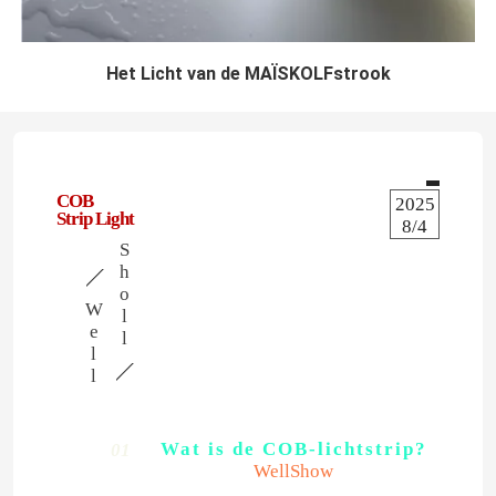
Het Licht van de MAÏSKOLFstrook
COB
2025
Strip Light
8/4
S
h
o
W
l
e
l
l
l
Wat is de COB-lichtstrip?
01
WellShow