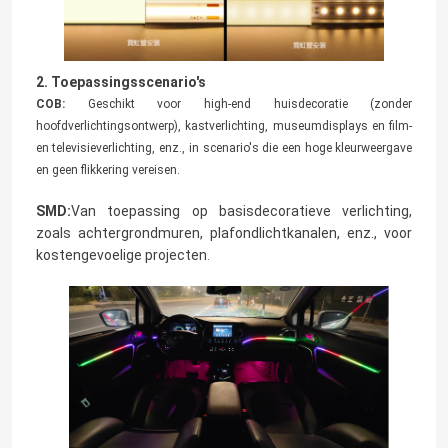
Van de LEIDENE het licht muurwasmachine
2. Toepassingsscenario's
COB:
Geschikt voor high-end huisdecoratie (zonder
Onder Planken LEIDENE Verlichting
hoofdverlichtingsontwerp), kastverlichting, museumdisplays en film-
en televisieverlichting, enz., in scenario's die een hoge kleurweergave
en geen flikkering vereisen.
LEIDEN Spoor Licht Spoor
SMD:
Van toepassing op basisdecoratieve verlichting,
zoals achtergrondmuren, plafondlichtkanalen, enz., voor
geleid aluminiumprofiel
kostengevoelige projecten
.
Laat een bericht achter
geleid lineair het hangen licht
We bellen je snel terug!
Het Acrylcomité van LGP
LEIDENE Ondergrondse Lamp