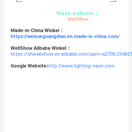
kleurtemperatuur en helderheid te bereiken, waardoor een
gepersonaliseerde verlichtingsambiance wordt gecreëerd.
Installatie voorzorgsmaatregelen
04
WellShow
1. Vermijd overmatig buigen:
Hoewel de COB-lichtstrips flexibel
zijn, kan herhaaldelijk buigen de schakeling beschadigen.
2. Controleer de installatielengte:
Het wordt niet
aanbevolen om 5 meter voor een enkele lichtstrip te overschrijden;
anders kan de helderheid aan het einde afnemen.
3. Gebruik met aluminium troggen:
Als u langdurig gebruik
met hoge helderheid nodig heeft, wordt aanbevolen om een
aluminium trog toe te voegen voor warmteafvoer om de levensduur
te verlengen.
COB
Strip
Licht