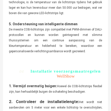
2. Hoge kleurweergave-index (CRI ≥ 90)
COB-lichtstrips gebruiken meestal hoogwaardige LED-chips, met een
kleurweergave-index (Ra) van meer dan 90. Ze kunnen de kleuren van