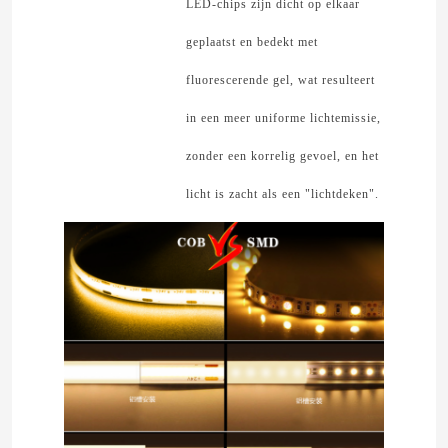
LED-chips zijn dicht op elkaar
geplaatst en bedekt met
licht van de neon het flexibele strook
fluorescerende gel, wat resulteert
De Strooklicht van het siliconeneon
in een meer uniforme lichtemissie,
zonder een korrelig gevoel, en het
geleid maïskolflicht
licht is zacht als een "lichtdeken".
Flexibele LEIDEN Strooklicht
Horizon Lineair Licht
Onder Kabinets LEIDEN Strooklicht
LEIDEN Juwelenlicht