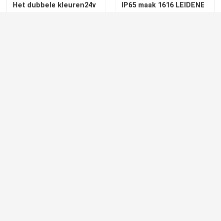
EINDE
Recommended Products
Acryl het Comité IP20
1010 1212 1616 1220
IP68 PMMA van 24V LGP
geleid Helder Neon het
Lichte Gids voor LEIDEN
Gloeien 120° Materieel
Comité Licht
de buislicht van het