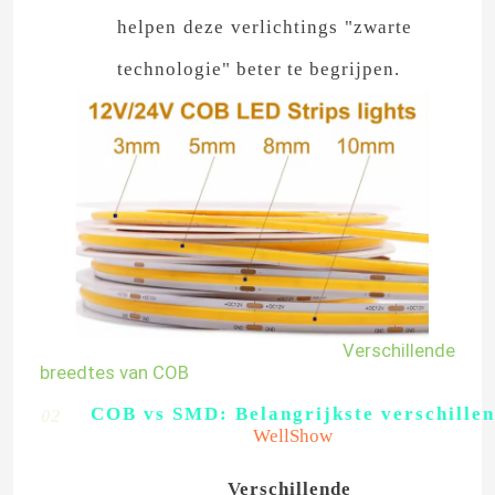
helpen deze verlichtings "zwarte
technologie" beter te begrijpen.
Thuis
Verschillende
breedtes van COB
COB vs SMD: Belangrijkste verschillen
02
Producten
WellShow
Videos
Verschillende