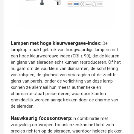
licht van de neon het flexibele strook
De Strooklicht van het siliconeneon
Lampen met hoge kleurweergave-index:
De
lampkop maakt gebruik van hoogwaardige lampen met
geleid maïskolflicht
een hoge kleurweergave-index (CRI ≥ 90), die de kleuren
en glans van sieraden echt kunnen reproduceren. Of het
nu gaat om de vuurkleur van diamanten, de schittering
Flexibele LEIDEN Strooklicht
van robijnen, de gladheid van smaragden of de zachte
glans van parels, onder de verlichting van deze lamp
kunnen ze allemaal hun meest authentieke en
Horizon Lineair Licht
charmante staat presenteren, waardoor klanten
onmiddellijk worden aangetrokken door de charme van
de sieraden.
Onder Kabinets LEIDEN Strooklicht
Nauwkeurig focusontwerp:
In combinatie met
zorgvuldig ontworpen focuslenzen kan het licht zich
LEIDEN Juwelenlicht
precies richten op de sieraden, waardoor heldere plekken