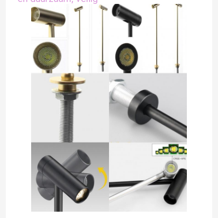
LEIDENE Modulevoeding
LEIDENE Sensortoebehoren
LED-neonstrooklamp buiten