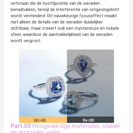
ontstaan die de hoofdpositie van de sieraden
benadrukken, terwijl de interferentie van omgevingslicht
Van de LEIDENE het licht muurwasmachine
wordt verminderd. Dit nauwkeurige focuseffect maakt
niet alleen de details van de sieraden duidelijker
zichtbaar, maar creëert ook een mysterieuze en nobele
Onder Planken LEIDENE Verlichting
sfeer, waardoor de aantrekkelijkheid van de sieraden
wordt vergroot.
LEIDEN Spoor Licht Spoor
geleid aluminiumprofiel
geleid lineair het hangen licht
Het Acrylcomité van LGP
Part.03
Hoogwaardige materialen, stabiel
LEIDENE Ondergrondse Lamp
en duurzaam, veilig