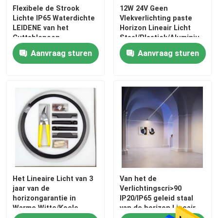
Flexibele de Strook
12W 24V Geen
Lichte IP65 Waterdichte
Vlekverlichting paste
LEIDENE van het
Horizon Lineair Licht
Cuttableneon
Staal/Plastiek/Aluminium
Siliconebuis Lichte 24v
aan
Aanvraag sturen
Aanvraag sturen
Het Lineaire Licht van 3
Van het de
jaar van de
Verlichtingscri>90
horizongarantie in
IP20/IP65 geleid staal
Warme Witte/Koele
van de horizon Lineair
White/RGB
Verlichting Binnen het