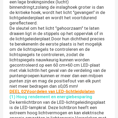
een lage brekingsindex (lucht)
binnendringt,zolang de inslaghoek groter is dan
de kritieke hoek, wordt het licht "gevangen" in de
lichtgeleiderplaat en wordt het voortdurend
gereflecteerd.
De sleutel om het licht "gehoorzaam" te laten
draaien ligt in de stippels op het oppervlak of in
de lichtgeleiderplaat.Door hun dichtheid precies
te berekenenIn de eerste plaats is het mogelijk
om de lichtspiegels te controleren en de
lichtspiegels te controleren, zodat de
lichtspiegels nauwkeurig kunnen worden
gecontroleerd.op een 60 cm×60 cm LED-plaat
met vlak lichtIn het geval van de verdeling van de
puntengroepen kunnen er meer dan een miljoen
punten zijn en mag de positiefout van elk punt
Thuis
niet meer bedragen dan ±0,05 mm!
DEEL 02
Voordelen van LED-lichtleidplaten
(1) Hoog rendement en energiebesparing
Producten
De kernlichtbron van de LED-lichtgeleidingsplaat
is de LED-lampkral. Deze lichtbron heeft een
extreem hoog lichtvermogen en kan elektrische
Videos