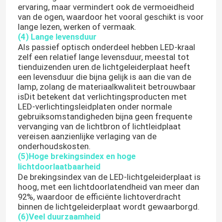
ervaring, maar vermindert ook de vermoeidheid
van de ogen, waardoor het vooral geschikt is voor
licht van de neon het flexibele strook
lange lezen, werken of vermaak.
(4) Lange levensduur
Als passief optisch onderdeel hebben LED-kraal
zelf een relatief lange levensduur, meestal tot
De Strooklicht van het siliconeneon
tienduizenden uren.de lichtgeleiderplaat heeft
een levensduur die bijna gelijk is aan die van de
lamp, zolang de materiaalkwaliteit betrouwbaar
geleid maïskolflicht
isDit betekent dat verlichtingsproducten met
LED-verlichtingsleidplaten onder normale
gebruiksomstandigheden bijna geen frequente
Flexibele LEIDEN Strooklicht
vervanging van de lichtbron of lichtleidplaat
vereisen.aanzienlijke verlaging van de
onderhoudskosten.
Horizon Lineair Licht
(5)Hoge brekingsindex en hoge
lichtdoorlaatbaarheid
De brekingsindex van de LED-lichtgeleiderplaat is
Onder Kabinets LEIDEN Strooklicht
hoog, met een lichtdoorlatendheid van meer dan
92%, waardoor de efficiënte lichtoverdracht
binnen de lichtgeleiderplaat wordt gewaarborgd.
LEIDEN Juwelenlicht
(6)Veel duurzaamheid