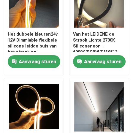
Het dubbele kleuren24v
Van het LEIDENE de
12V Dimmiable flexibele
Strook Lichte 2700K
silicone leidde buis van
Siliconeneon -
het strook de
6000K/RGBW/DMX512
binnen/openluchtsilicone
24V 1010 Neonlicht 1212
Aanvraag sturen
Aanvraag sturen
16116