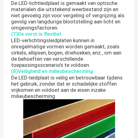
De LED-lichtleidplaat is gemaakt van optische
materialen.die uitstekend weerbestand zijn en
Van de LEIDENE het licht muurwasmachine
niet gevoelig zijn voor vergeling of vergrijzing als
gevolg van langdurige blootstelling aan licht en
omgevingsfactoren.
Laat een bericht achter
(7)De vorm is flexibel
Onder Planken LEIDENE Verlichting
We bellen je snel terug!
LED-verlichtingsleidplaten kunnen in
onregelmatige vormen worden gemaakt, zoals
cirkels, ellipsen, bogen, driehoeken, enz., om aan
LEIDEN Spoor Licht Spoor
de behoeften van verschillende
toepassingsscenario's te voldoen.
(8)Veiligheid en milieubescherming
geleid aluminiumprofiel
De LED-leidplaat is veilig en betrouwbaar tijdens
het gebruik, zonder dat er schadelijke stoffen
vrijkomen en voldoet aan de eisen inzake
geleid lineair het hangen licht
milieubescherming.
Het Acrylcomité van LGP
LEIDENE Ondergrondse Lamp