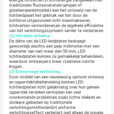
energie omzetten in lichtenergie.Vergeleken met
traditionele fluorescerende lampen of
gloeilampenInmiddels kan het ontwerp van de
Over ons
lichtleidplaat het gebruik van het door de
lichtbron uitgezonden licht maximaliseren,
lichtverlies verminderen,en de algehele efficiëntie
van het verlichtingssysteem verder te verbeteren.
Fabrieksreis
(2) Ultradun ontwerp
De dikte van de LED-leidplaten bedraagt
gewoonlijk slechts een paar millimeter.met een
Kwaliteitscontrole
diameter van niet meer dan 50 mm, LED-
lichtleidplaten kunnen ze gemakkelijk behandelen,
waardoor ontwerpers meer creatieve ruimte
Contacteer ons
krijgen.
(3) Eenvormige verlichting
Door middel van een nauwkeurig optisch ontwerp
nieuws
en oppervlaktebehandeling kunnen LED-
lichtleidplaten licht gelijkmatig over hun gehele
oppervlak verdelen.vermijden van veel
Vraag een offerte aan
voorkomende problemen zoals lichte vlekken en
donkere gebieden bij traditionele
verlichtingsmethodenDit uniforme
Van de LEIDENE het Licht Neonstrook
verlichtingseffect verbetert niet alleen de visuele