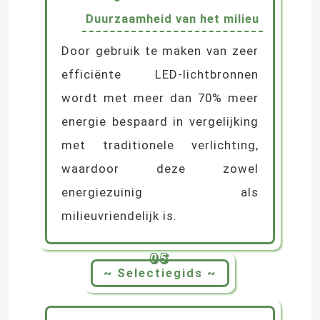
installatie wordt gewaarborgd.
Intelligent besturingssysteem
Ondersteunt DMX512
intelligente besturing, waardoor
individuele of groepsbesturing
tot levendige dynamische
effecten kan leiden.
Energie-efficiëntie
en
Duurzaamheid van het milieu
Door gebruik te maken van zeer
efficiënte LED-lichtbronnen
wordt met meer dan 70% meer
energie bespaard in vergelijking