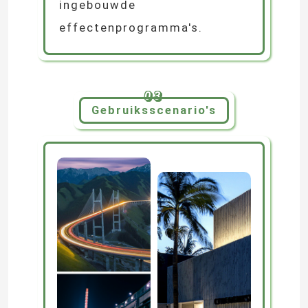
ingebouwde
effectenprogramma's.
LEIDENE Modulevoeding
LEIDENE Sensortoebehoren
03
Gebruiksscenario's
LED-neonstrooklamp buiten