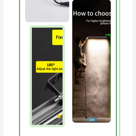
Over ons
Fabrieksreis
Kwaliteitscontrole
Contacteer ons
nieuws
Vraag een offerte aan
Van de LEIDENE het Licht Neonstrook