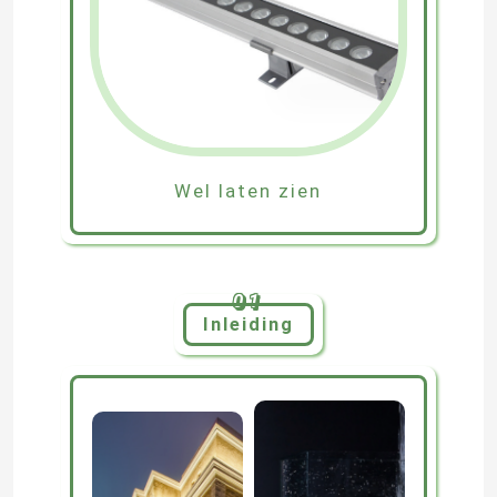
Wel laten zien
01
Inleiding