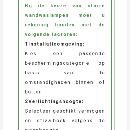
met traditionele verlichting,
waardoor deze zowel
energiezuinig als
milieuvriendelijk is.
05
~ Selectiegids ~
Bij de keuze van starre
wandwaslampen moet u
rekening houden met de
volgende factoren:
1Installatieomgeving:
Kies een passende