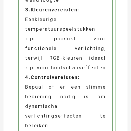
beschermingscategorie op
basis van de
omstandigheden binnen of
buiten
2Verlichtingshoogte:
Selecteer geschikt vermogen
en straalhoek volgens de
wandhoogte
3.Kleurenvereisten:
Eenkleurige
temperatuurspeelstukken
zijn geschikt voor
functionele verlichting,