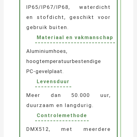
IP65/IP67/IP68, waterdicht
Van de LEIDENE het licht muurwasmachine
en stofdicht, geschikt voor
gebruik buiten.
Onder Planken LEIDENE Verlichting
Materiaal en vakmanschap
Aluminiumhoes,
LEIDEN Spoor Licht Spoor
hoogtemperatuurbestendige
PC-gevelplaat.
geleid aluminiumprofiel
Levensduur
geleid lineair het hangen licht
Meer dan 50.000 uur,
duurzaam en langdurig.
Het Acrylcomité van LGP
Controlemethode
DMX512, met meerdere
LEIDENE Ondergrondse Lamp