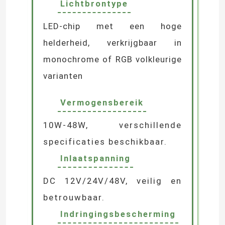
Lichtbrontype
LED-chip met een hoge
licht van de neon het flexibele strook
helderheid, verkrijgbaar in
De Strooklicht van het siliconeneon
monochrome of RGB volkleurige
varianten
geleid maïskolflicht
Vermogensbereik
Flexibele LEIDEN Strooklicht
10W-48W, verschillende
specificaties beschikbaar.
Horizon Lineair Licht
Inlaatspanning
DC 12V/24V/48V, veilig en
Onder Kabinets LEIDEN Strooklicht
betrouwbaar.
Indringingsbescherming
LEIDEN Juwelenlicht