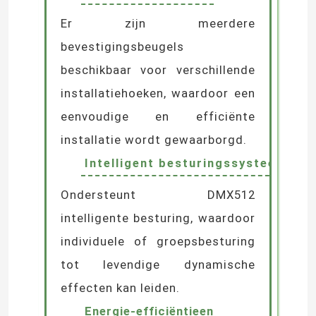
met geanodiseerde
oppervlaktebehandeling biedt
corrosiebestendigheid en een
superieure weerbestendigheid,
geschikt voor veeleisende
omgevingen.
Flexible installatie
Opties
Er zijn meerdere
bevestigingsbeugels
beschikbaar voor verschillende
installatiehoeken, waardoor een
eenvoudige en efficiënte