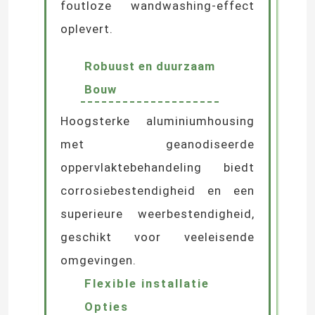
Uitzonderlijk optisch
Prestaties
Het precieze optische
lensontwerp zorgt voor een
gelijkmatige, zachte verlichting
zonder schittering, wat een
foutloze wandwashing-effect
oplevert.
Robuust en duurzaam
Bouw
Hoogsterke aluminiumhousing