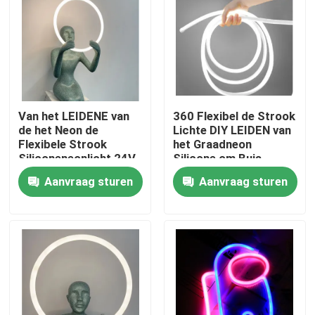
Over ons
Fabrieksreis
Van het LEIDENE van
360 Flexibel de Strook
Kwaliteitscontrole
de het Neon de
Lichte DIY LEIDEN van
Flexibele Strook
het Graadneon
Siliconeneonlicht 24V
Silicone om Buis
IP67 Lichte Warme
Lichte 24V 12W IP67
Contacteer ons
Aanvraag sturen
Aanvraag sturen
Witte Kleur
nieuws
Vraag een offerte aan
Van de LEIDENE het Licht Neonstrook