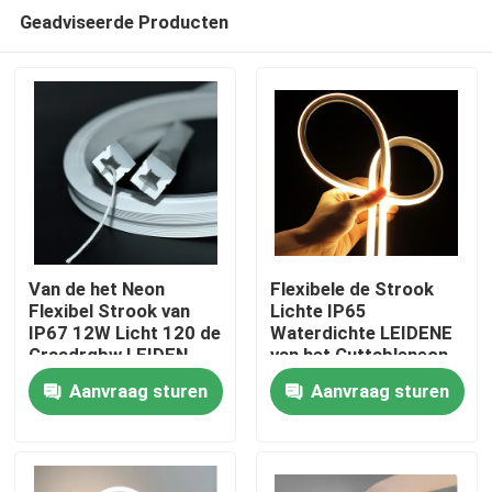
Geadviseerde Producten
Van de het Neon
Flexibele de Strook
Flexibel Strook van
Lichte IP65
IP67 12W Licht 120 de
Waterdichte LEIDENE
Thuis
Graadrgbw LEIDEN
van het Cuttableneon
Siliconelicht
Siliconebuis Lichte
Aanvraag sturen
Aanvraag sturen
24v
Producten
Videos