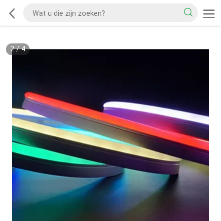
2
/
4