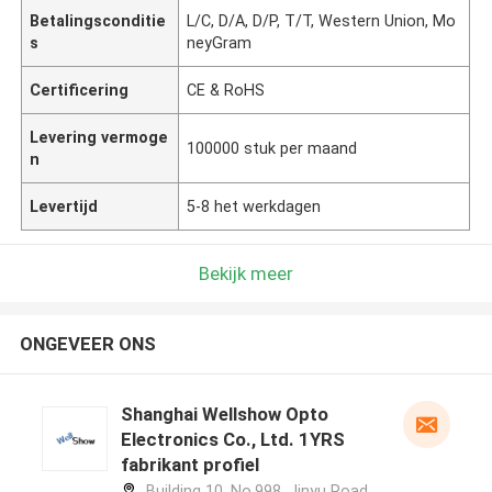
Betalingsconditie
L/C, D/A, D/P, T/T, Western Union, Mo
s
neyGram
Certificering
CE & RoHS
Levering vermoge
100000 stuk per maand
n
Levertijd
5-8 het werkdagen
Bekijk meer
ONGEVEER ONS
Shanghai Wellshow Opto
Electronics Co., Ltd. 1YRS
fabrikant profiel
Building 10, No.998, Jinyu Road,