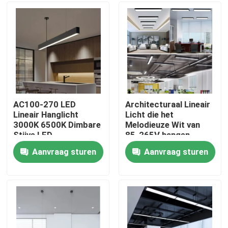
Over ons
Fabrieksreis
Kwaliteitscontrole
AC100-270 LED
Architecturaal Lineair
Lineair Hanglicht
Licht die het
3000K 6500K Dimbare
Melodieuze Wit van
Contacteer ons
Stijve LED-
85-265V hangen
stripverlichting
Aanvraag sturen
Aanvraag sturen
nieuws
Vraag een offerte aan
Van de LEIDENE het Licht Neonstrook