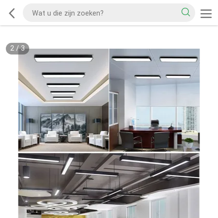
2
/
3