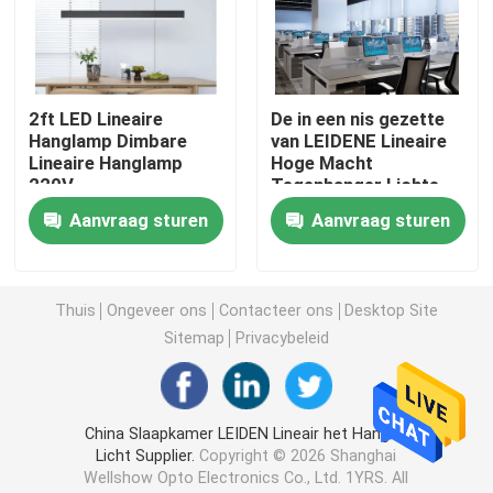
licht van de neon het flexibele strook
2ft LED Lineaire
De in een nis gezette
De Strooklicht van het siliconeneon
Hanglamp Dimbare
van LEIDENE Lineaire
Lineaire Hanglamp
Hoge Macht
220V
Tegenhanger Lichte
geleid maïskolflicht
Inrichtingen voor
Aanvraag sturen
Aanvraag sturen
Bureau
Flexibele LEIDEN Strooklicht
Thuis
Ongeveer ons
Contacteer ons
Desktop Site
Horizon Lineair Licht
Sitemap
Privacybeleid
Onder Kabinets LEIDEN Strooklicht
China Slaapkamer LEIDEN Lineair het Hangen
Licht Supplier.
Copyright © 2026 Shanghai
LEIDEN Juwelenlicht
Wellshow Opto Electronics Co., Ltd. 1YRS. All