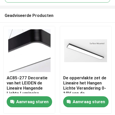
Geadviseerde Producten
AC85-277 Decoratie
De oppervlakte zet de
Thuis
van het LEIDEN de
Lineaire het Hangen
Lineaire Hangende
Lichte Verandering 0-
Lichte Luminaire
10V van de
Producten
Huisbureau
Inrichtingsac85-277
Aanvraag sturen
Aanvraag sturen
Dubbele Kleur op
Videos