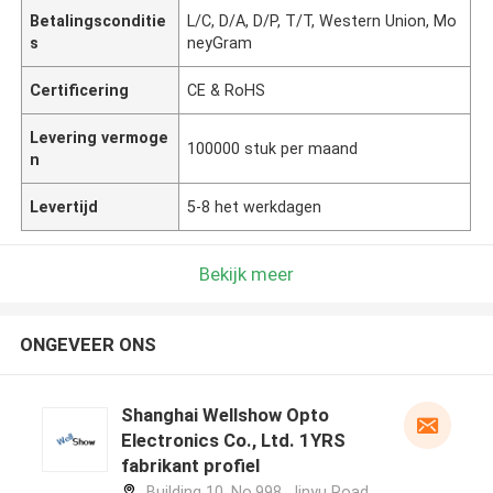
Betalingsconditie
L/C, D/A, D/P, T/T, Western Union, Mo
s
neyGram
Certificering
CE & RoHS
Levering vermoge
100000 stuk per maand
n
Levertijd
5-8 het werkdagen
Bekijk meer
ONGEVEER ONS
Shanghai Wellshow Opto
Electronics Co., Ltd. 1YRS
fabrikant profiel
Building 10, No.998, Jinyu Road,