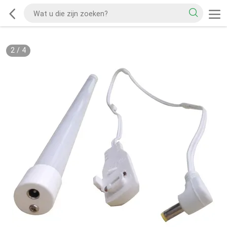
2
/
4