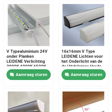
Over ons
Fabrieksreis
Kwaliteitscontrole
V Typealuminium 24V
16x16mm V Type
onder Planken
LEIDENE Lichten voor
LEIDENE Verlichting
het Onderlicht van de
Contacteer ons
3000K 4000K 6500K
de Uitdrijvings Harde
Strook van het
Aanvraag sturen
Aanvraag sturen
Plankenaluminium met
nieuws
Magnetisch
Vraag een offerte aan
Van de LEIDENE het Licht Neonstrook