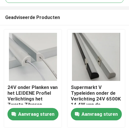
Geadviseerde Producten
24V onder Planken van
Supermarkt V
Thuis
het LEIDENE Profiel
Typeleiden onder de
Verlichtings het
Verlichting 24V 6500K
Zwarte Zilveren
14.4W van de
Producten
Aluminium onder de
Kabinetsstrook
Aanvraag sturen
Aanvraag sturen
Verlichting van de
Kabinetsstrook
Videos