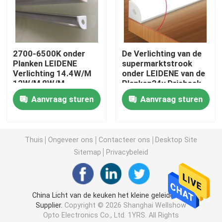
licht van de neon het flexibele strook
2700-6500K onder
De Verlichting van de
De Strooklicht van het siliconeneon
Planken LEIDENE
supermarktstrook
Verlichting 14.4W/M
onder LEIDENE van de
12W/M 8W/M
Planken24v Driehoek
geleid maïskolflicht
Lichte Baruitrusting
Aanvraag sturen
Aanvraag sturen
Flexibele LEIDEN Strooklicht
Thuis
Ongeveer ons
Contacteer ons
Desktop Site
Horizon Lineair Licht
Sitemap
Privacybeleid
Onder Kabinets LEIDEN Strooklicht
China Licht van de keuken het kleine geleide buis
Supplier.
Copyright © 2026 Shanghai Wellshow
LEIDEN Juwelenlicht
Opto Electronics Co., Ltd. 1YRS. All Rights