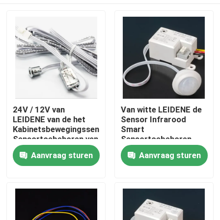
24V / 12V van
Van witte LEIDENE de
LEIDENE van de het
Sensor Infrarood
Kabinetsbewegingssensor
Smart
Sensortoebehoren van
Sensortoebehoren
het de Handbereik van
voor LEIDEN Buislicht
Thuis
Aanvraag sturen
Aanvraag sturen
het de Sensor
onder Kabinet
Infrarode Lichaam de
Sensorinductor Met
Producten
poorten
Videos