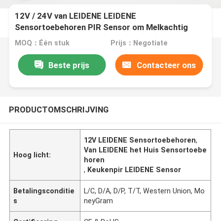
12V / 24V van LEIDENE LEIDENE
Sensortoebehoren PIR Sensor om Melkachtig
voor de Keuken van het Huiskabinet
MOQ：Één stuk
Prijs：Negotiate
Beste prijs
Contacteer ons
PRODUCTOMSCHRIJVING
12V LEIDENE Sensortoebehoren
,
Van LEIDENE het Huis Sensortoebe
Hoog licht:
horen
,
Keukenpir LEIDENE Sensor
Betalingsconditie
L/C, D/A, D/P, T/T, Western Union, Mo
s
neyGram