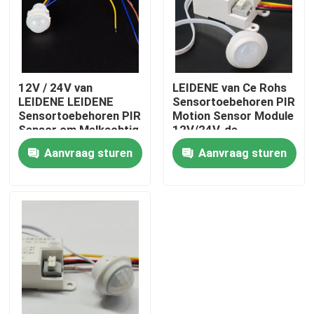
Over ons
Fabrieksreis
12V / 24V van
LEIDENE van Ce Rohs
LEIDENE LEIDENE
Sensortoebehoren PIR
Sensortoebehoren PIR
Motion Sensor Module
Kwaliteitscontrole
Sensor om Melkachtig
12V/24V-de
voor de Keuken van
Bewegingssensor van
Aanvraag sturen
Aanvraag sturen
het Huiskabinet
PCB voor LEIDEN
Kabinetslicht
Contacteer ons
nieuws
Vraag een offerte aan
Van de LEIDENE het Licht Neonstrook