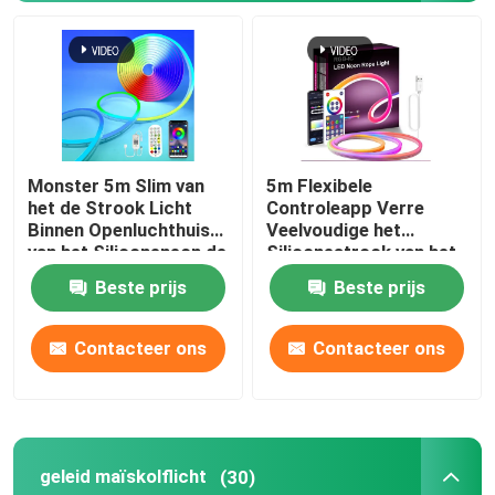
Over ons
Fabrieksreis
Monster 5m Slim van
5m Flexibele
Kwaliteitscontrole
het de Strook Licht
Controleapp Verre
Binnen Openluchthuis
Veelvoudige het
van het Siliconeneon de
Siliconestrook van het
Contacteer ons
Bardecor 12V
Wijzen RGB Neon
Beste prijs
Beste prijs
nieuws
Contacteer ons
Contacteer ons
Vraag een offerte aan
geleid maïskolflicht
(30)
Van de LEIDENE het Licht Neonstrook