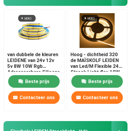
licht van de neon het flexibele strook
De Strooklicht van het siliconeneon
geleid maïskolflicht
van dubbele de kleuren
Hoog - dichtheid 320
LEIDENE van 24v 12v
de MAÏSKOLF LEIDEN
5v 8W 10W Rgb
van Led/M Flexible 24V
Flexibele LEIDEN Strooklicht
Adresseerbare Silicone
Strook Licht flex 10W
MAÏSKOLF het Lichte
warm wit
Beste prijs
Beste prijs
Rgbcw Rgbw
Horizon Lineair Licht
Contacteer ons
Contacteer ons
Onder Kabinets LEIDEN Strooklicht
LEIDEN Juwelenlicht