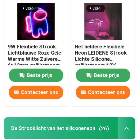
9W Flexibele Strook
Het heldere Flexibele
Lichtblauwe Roze Gele
Neon LEIDENE Strook
Warme Witte Zuivere
Lichte Silicone
6x12mm gelijkstroom
gelijkstroom 12V
12V van het
maakt Decoratief
Beste prijs
Beste prijs
siliconeneon
waterdicht
Contacteer ons
Contacteer ons
Thuis
Producten
De Strooklicht van het siliconeneon
(26)
Videos