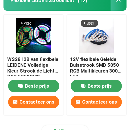
Flexibele LEIDEN Strooklicht
(12)
Van de LEIDENE het licht muurwasmachine
Onder Planken LEIDENE Verlichting
LEIDEN Spoor Licht Spoor
WS2812B van flexibele
12V flexibele Geleide
LEIDENE Volledige
Buisstrook SMD 5050
geleid aluminiumprofiel
Kleur Strook de Lichte
RGB Multikleuren 300
RGB 5050SMD
LEDs
Individuele
Beste prijs
Beste prijs
geleid lineair het hangen licht
Adresseerbare 16.4FT
60Pixels/M 300Pixels
Zwarte PCB
Contacteer ons
Contacteer ons
Het Acrylcomité van LGP
LEIDENE Ondergrondse Lamp