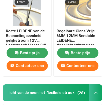
Korte LEIDENE van de
Regelbare Glans Vrije
Besnoeiingseenheid
6MM 12MM Bendable
gelijkstroom 12V
LEIDENE
Neonstrook Lichte 9W
Neonlichtbuizen voor
6X12MM Zuivere
Binnenhuisarchitectuur
Beste prijs
Beste prijs
Silicone Flexibele
LEIDENE Neonlichten
Contacteer ons
Contacteer ons
licht van de neon het flexibele strook
(28)