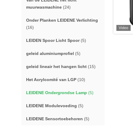
Van de LEIDENE het licht
muurwasmachine
(24)
Onder Planken LEIDENE Verlichting
(16)
Video
LEIDEN Spoor Licht Spoor
(5)
geleid aluminiumprofiel
(5)
geleid lineair het hangen licht
(15)
Het Acrylcomité van LGP
(10)
LEIDENE Ondergrondse Lamp
(5)
LEIDENE Modulevoeding
(5)
LEIDENE Sensortoebehoren
(5)