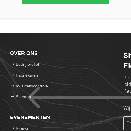
OVER ONS
S
Bedrijfprofiel
El
Fabrieksreis
Ber
lei
Kwaliteitscontrole
Kab
Sitemap
de 
Wij
EVENEMENTEN
Nieuws