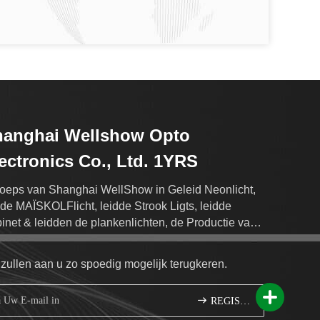
hanghai Wellshow Opto
ectronics Co., Ltd. 1YRS
oeps van Shanghai WellShow in Geleid Neonlicht,
dde MAÏSKOLFlicht, leidde Strook Ligts, leidde
inet & leidden de plankenlichten, de Productie van
de Lichtenuitvoer van de Muurwasmachine.
 zullen aan u zo spoedig mogelijk terugkeren.
REGISTREREN