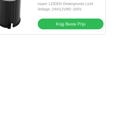
naam: LEIDEN Ondergronds Licht
Voltage: 24V/12V/85~265V
Krijg Beste Prijs