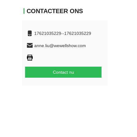
CONTACTEER ONS
17621035229--17621035229
anne.liu@wewellshow.com
Contact nu