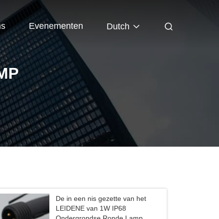
ns
Evenementen
Dutch
MP
De in een nis gezette van het
LEIDENE van 1W IP68
Ondergrondse Ronde Lamp