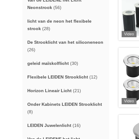
Van de LEIDENE het Licht
Neonstrook
(56)
licht van de neon het flexibele
strook
(28)
Video
De Strooklicht van het siliconeneon
(26)
geleid maïskolflicht
(30)
Flexibele LEIDEN Strooklicht
(12)
Horizon Lineair Licht
(21)
Video
Onder Kabinets LEIDEN Strooklicht
(8)
LEIDEN Juwelenlicht
(16)