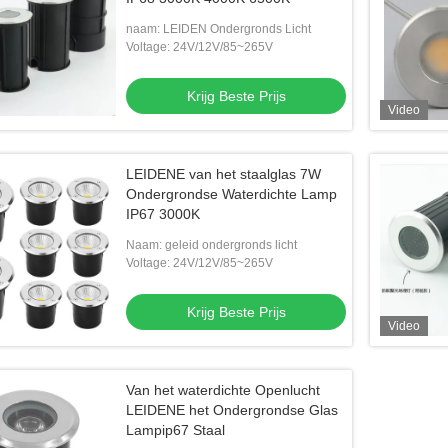
naam: LEIDEN Ondergronds Licht
Voltage: 24V/12V/85~265V
Krijg Beste Prijs
Video
LEIDENE van het staalglas 7W
Ondergrondse Waterdichte Lamp
IP67 3000K
Naam: geleid ondergronds licht
Voltage: 24V/12V/85~265V
Krijg Beste Prijs
Video
Van het waterdichte Openlucht
LEIDENE het Ondergrondse Glas
Lampip67 Staal