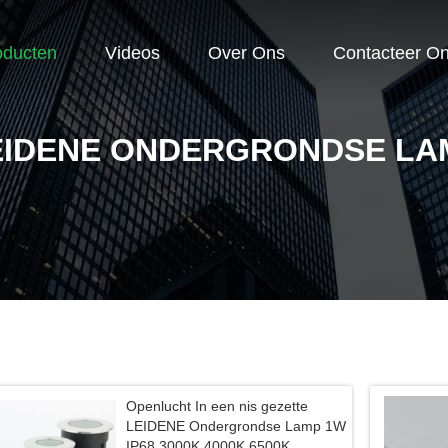
oducten
Videos
Over Ons
Contacteer O
EIDENE ONDERGRONDSE LA
Openlucht In een nis gezette
LEIDENE Ondergrondse Lamp 1W
IP68 3000K 4000K 6500K