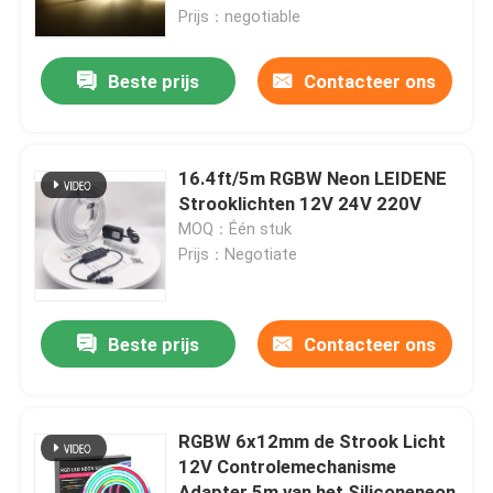
Prijs：negotiable
Over ons
Beste prijs
Contacteer ons
Fabrieksreis
16.4ft/5m RGBW Neon LEIDENE
Kwaliteitscontrole
Strooklichten 12V 24V 220V
MOQ：Één stuk
Prijs：Negotiate
Contacteer ons
nieuws
Beste prijs
Contacteer ons
Vraag een offerte aan
RGBW 6x12mm de Strook Licht
12V Controlemechanisme
Van de LEIDENE het Licht Neonstrook
Adapter 5m van het Siliconeneon