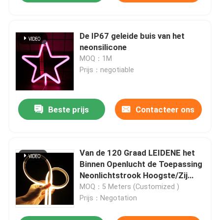
De IP67 geleide buis van het
neonsilicone
MOQ：1M
Prijs：negotiable
Beste prijs
Contacteer ons
Van de 120 Graad LEIDENE het
Binnen Openlucht de Toepassing
Neonlichtstrook Hoogste/Zij
Buigen
MOQ：5 Meters (Customized )
Prijs：Negotation