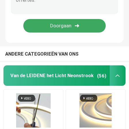
Van de LEIDENE het licht muurwasmachine
Onder Planken LEIDENE Verlichting
LEIDEN Spoor Licht Spoor
ANDERE CATEGORIEËN VAN ONS
geleid aluminiumprofiel
Van de LEIDENE het Licht Neonstrook
(56)
geleid lineair het hangen licht
Het Acrylcomité van LGP
LEIDENE Ondergrondse Lamp