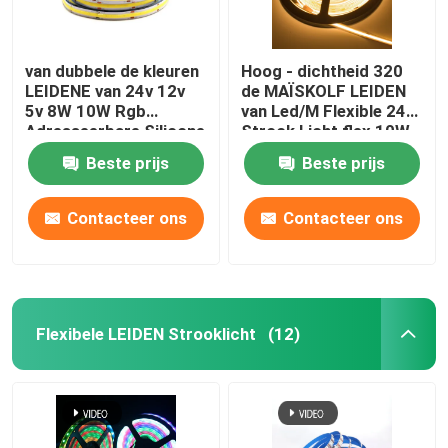
van dubbele de kleuren
Hoog - dichtheid 320
LEIDENE van 24v 12v
de MAÏSKOLF LEIDEN
5v 8W 10W Rgb
van Led/M Flexible 24V
Adresseerbare Silicone
Strook Licht flex 10W
MAÏSKOLF het Lichte
warm wit
Beste prijs
Beste prijs
Rgbcw Rgbw
Contacteer ons
Contacteer ons
Flexibele LEIDEN Strooklicht
(12)