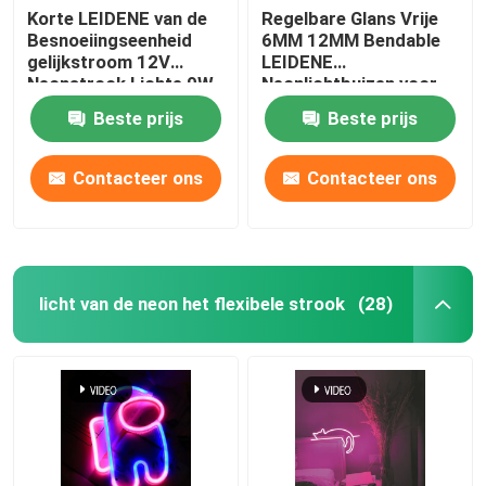
Korte LEIDENE van de
Regelbare Glans Vrije
Besnoeiingseenheid
6MM 12MM Bendable
LEIDENE Modulevoeding
gelijkstroom 12V
LEIDENE
Neonstrook Lichte 9W
Neonlichtbuizen voor
6X12MM Zuivere
Binnenhuisarchitectuur
LEIDENE Sensortoebehoren
Beste prijs
Beste prijs
Silicone Flexibele
LEIDENE Neonlichten
Contacteer ons
Contacteer ons
LED-neonstrooklamp buiten
licht van de neon het flexibele strook
(28)