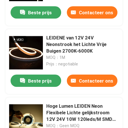
Beste prijs
Contacteer ons
LEIDENE van 12V 24V
Neonstrook het Lichte Vrije
Buigen 2700K-6000K
MOQ：1M
Prijs：negotiable
Beste prijs
Contacteer ons
Thuis
Hoge Lumen LEIDEN Neon
Producten
Flexibele Lichte gelijkstroom
12V 24V 10W 120leds/M SMD
2835
Videos
MOQ：Geen MOQ