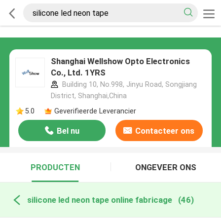
Shanghai Wellshow Opto Electronics
Co., Ltd. 1YRS
Building 10, No.998, Jinyu Road, Songjiang
District, Shanghai,China
5.0
Geverifieerde Leverancier
Bel nu
Contacteer ons
PRODUCTEN
ONGEVEER ONS
silicone led neon tape online fabricage
(46)