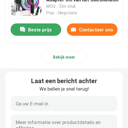
MOQ：Één stuk
Prijs：Negotiate
licht van de neon het flexibele strook
Beste prijs
Contacteer ons
De Strooklicht van het siliconeneon
geleid maïskolflicht
Bekijk meer
Flexibele LEIDEN Strooklicht
Laat een bericht achter
Horizon Lineair Licht
We bellen je snel terug!
Onder Kabinets LEIDEN Strooklicht
LEIDEN Juwelenlicht