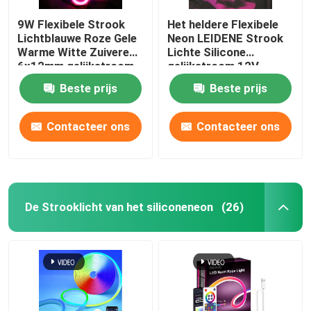
9W Flexibele Strook
Het heldere Flexibele
Lichtblauwe Roze Gele
Neon LEIDENE Strook
Warme Witte Zuivere
Lichte Silicone
6x12mm gelijkstroom
gelijkstroom 12V
12V van het
maakt Decoratief
Beste prijs
Beste prijs
siliconeneon
waterdicht
Contacteer ons
Contacteer ons
De Strooklicht van het siliconeneon
(26)