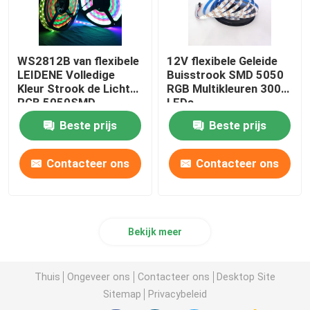
WS2812B van flexibele
12V flexibele Geleide
LEIDENE Volledige
Buisstrook SMD 5050
Kleur Strook de Lichte
RGB Multikleuren 300
RGB 5050SMD
LEDs
Individuele
Beste prijs
Beste prijs
Adresseerbare 16.4FT
60Pixels/M 300Pixels
Zwarte PCB
Contacteer ons
Contacteer ons
Bekijk meer
Thuis
Ongeveer ons
Contacteer ons
Desktop Site
Sitemap
Privacybeleid