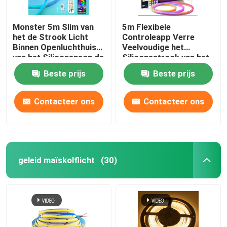
Monster 5m Slim van
5m Flexibele
het de Strook Licht
Controleapp Verre
Binnen Openluchthuis
Veelvoudige het
van het Siliconeneon de
Siliconestrook van het
Bardecor 12V
Wijzen RGB Neon
Beste prijs
Beste prijs
Contacteer ons
Contacteer ons
geleid maïskolflicht
(30)