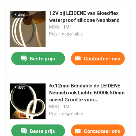
12V zij LEIDENE van Gloedflex
waterproof silicone Neonband
MOQ：1M
Prijs：negotiable
Beste prijs
Contacteer ons
6x12mm Bendable de LEIDENE
Neonstrook Lichte 6000k 50mm
sneed Grootte voor
Huisdecoratie
MOQ：1M
Prijs：negotiable
Beste prijs
Contacteer ons