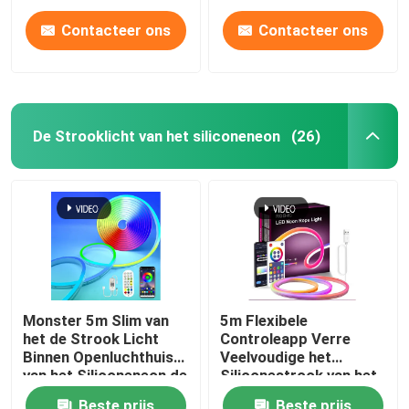
Contacteer ons
Contacteer ons
De Strooklicht van het siliconeneon
(26)
Thuis
Monster 5m Slim van
5m Flexibele
het de Strook Licht
Controleapp Verre
Producten
Binnen Openluchthuis
Veelvoudige het
van het Siliconeneon de
Siliconestrook van het
Bardecor 12V
Wijzen RGB Neon
Videos
Beste prijs
Beste prijs