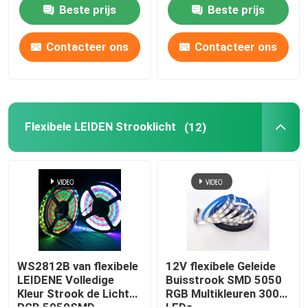
MAÏSKOLF het Lichte
warm wit
Beste prijs
Beste prijs
Rgbcw Rgbw
licht van de neon het flexibele strook
Contacteer ons
Contacteer ons
De Strooklicht van het siliconeneon
geleid maïskolflicht
Flexibele LEIDEN Strooklicht
(12)
Flexibele LEIDEN Strooklicht
Horizon Lineair Licht
Onder Kabinets LEIDEN Strooklicht
WS2812B van flexibele
12V flexibele Geleide
LEIDENE Volledige
Buisstrook SMD 5050
Kleur Strook de Lichte
RGB Multikleuren 300
LEIDEN Juwelenlicht
RGB 5050SMD
LEDs