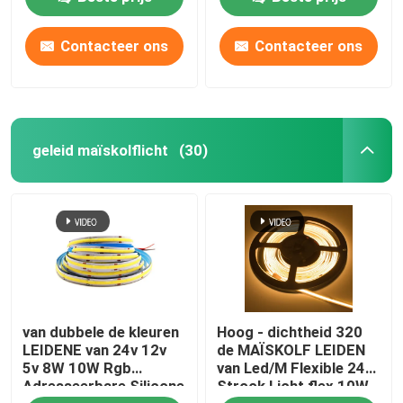
Contacteer ons
Contacteer ons
Over ons
Fabrieksreis
geleid maïskolflicht
(30)
Kwaliteitscontrole
Contacteer ons
nieuws
van dubbele de kleuren
Hoog - dichtheid 320
Vraag een offerte aan
LEIDENE van 24v 12v
de MAÏSKOLF LEIDEN
5v 8W 10W Rgb
van Led/M Flexible 24V
Adresseerbare Silicone
Strook Licht flex 10W
Van de LEIDENE het Licht Neonstrook