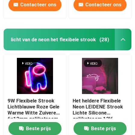
Contacteer ons
Contacteer ons
licht van de neon het flexibele strook
(28)
9W Flexibele Strook
Het heldere Flexibele
Lichtblauwe Roze Gele
Neon LEIDENE Strook
Warme Witte Zuivere
Lichte Silicone
6x12mm gelijkstroom
gelijkstroom 12V
12V van het
maakt Decoratief
Beste prijs
Beste prijs
siliconeneon
waterdicht